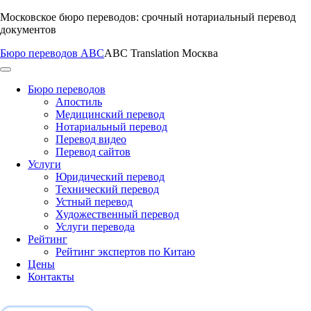
Перейти
Московское бюро переводов: срочный нотариальный перевод
к
документов
содержимому
Бюро переводов ABC
ABC Translation Москва
Бюро переводов
Апостиль
Медицинский перевод
Нотариальный перевод
Перевод видео
Перевод сайтов
Услуги
Юридический перевод
Технический перевод
Устный перевод
Художественный перевод
Услуги перевода
Рейтинг
Рейтинг экспертов по Китаю
Цены
Контакты