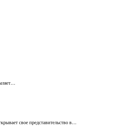
рмляет…
крывает свое представительство в…