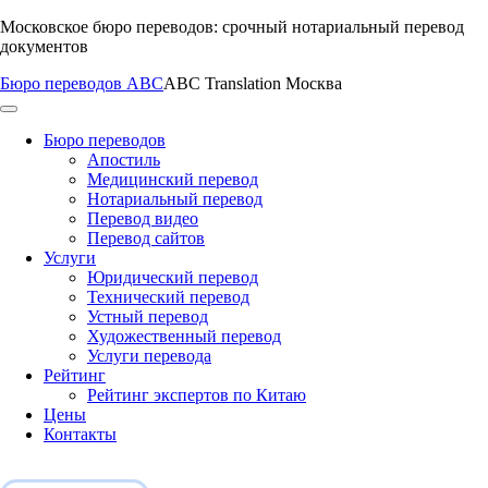
Перейти
Московское бюро переводов: срочный нотариальный перевод
к
документов
содержимому
Бюро переводов ABC
ABC Translation Москва
Бюро переводов
Апостиль
Медицинский перевод
Нотариальный перевод
Перевод видео
Перевод сайтов
Услуги
Юридический перевод
Технический перевод
Устный перевод
Художественный перевод
Услуги перевода
Рейтинг
Рейтинг экспертов по Китаю
Цены
Контакты