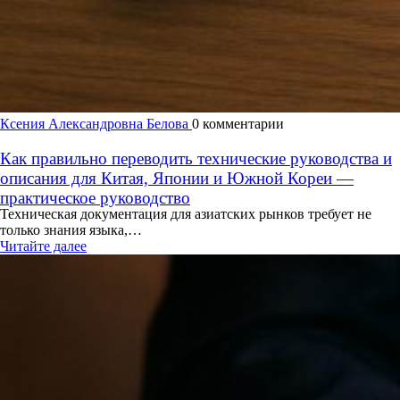
Ксения Александровна Белова
0 комментарии
Как правильно переводить технические руководства и
описания для Китая, Японии и Южной Кореи —
практическое руководство
Техническая документация для азиатских рынков требует не
только знания языка,…
Читайте далее