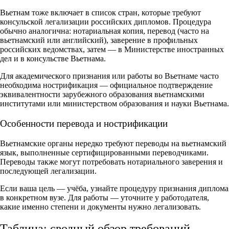
Вьетнам тоже включает в список стран, которые требуют
консульской легализации российских дипломов. Процедура
обычно аналогична: нотариальная копия, перевод (часто на
вьетнамский или английский), заверение в профильных
российских ведомствах, затем — в Министерстве иностранных
дел и в консульстве Вьетнама.
Для академического признания или работы во Вьетнаме часто
необходима нострификация — официальное подтверждение
эквивалентности зарубежного образования вьетнамскими
институтами или министерством образования и науки Вьетнама.
Особенности перевода и нострификации
Вьетнамские органы нередко требуют переводы на вьетнамский
язык, выполненные сертифицированными переводчиками.
Переводы также могут потребовать нотариального заверения и
последующей легализации.
Если ваша цель — учёба, узнайте процедуру признания диплома
в конкретном вузе. Для работы — уточните у работодателя,
какие именно степени и документы нужно легализовать.
Таблица: сводный обзор требований