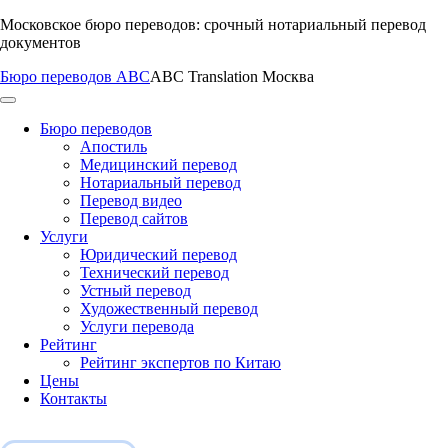
Перейти
Московское бюро переводов: срочный нотариальный перевод
к
документов
содержимому
Бюро переводов ABC
ABC Translation Москва
Бюро переводов
Апостиль
Медицинский перевод
Нотариальный перевод
Перевод видео
Перевод сайтов
Услуги
Юридический перевод
Технический перевод
Устный перевод
Художественный перевод
Услуги перевода
Рейтинг
Рейтинг экспертов по Китаю
Цены
Контакты