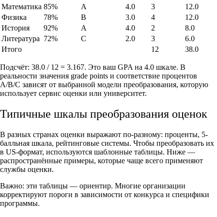
Математика
85%
A
4.0
3
12.0
Физика
78%
B
3.0
4
12.0
История
92%
A
4.0
2
8.0
Литература
72%
C
2.0
3
6.0
Итого
12
38.0
Подсчёт: 38.0 / 12 = 3.167. Это ваш GPA на 4.0 шкале. В
реальности значения grade points и соответствие процентов
A/B/C зависят от выбранной модели преобразования, которую
использует сервис оценки или университет.
Типичные шкалы преобразования оценок
В разных странах оценки выражают по-разному: проценты, 5-
балльная шкала, рейтинговые системы. Чтобы преобразовать их
в US-формат, используются шаблонные таблицы. Ниже —
распространённые примеры, которые чаще всего применяют
службы оценки.
Важно: эти таблицы — ориентир. Многие организации
корректируют пороги в зависимости от конкурса и специфики
программы.