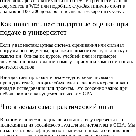
сотен долларов в зависимости от объёма и срочности. Оценка
документов в WES или подобных службах типично стоит в
диапазоне 100–200 долларов и выше для ускоренных услуг.
Как пояснять нестандартные оценки при
подаче в университет
Если у вас нестандартная система оценивания или сильная
нагрузка по предметам, приложите пояснительную записку в
заявлении. Описание курсов, учебный план и примеры
экзаменационных заданий помогут приемной комиссии понять
контекст оценок.
Иногда стоит приложить рекомендательные письма от
преподавателей, которые объясняют сложность курсов и ваш
вклад в исследования или проекты. Это особенно важно при
небольшом или кажущемся невысоким GPA.
Что я делал сам: практический опыт
В одном из приёмных циклов я помог другу перевести его
транскрипты из российского вуза для магистратуры в США. Мы
начали с запроса официальной выписки и шкалы оценивания в
деканате — это сэкономило нам много времени позже.