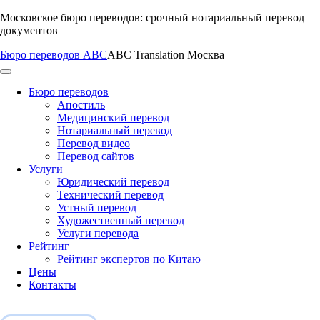
Перейти
Московское бюро переводов: срочный нотариальный перевод
к
документов
содержимому
Бюро переводов ABC
ABC Translation Москва
Бюро переводов
Апостиль
Медицинский перевод
Нотариальный перевод
Перевод видео
Перевод сайтов
Услуги
Юридический перевод
Технический перевод
Устный перевод
Художественный перевод
Услуги перевода
Рейтинг
Рейтинг экспертов по Китаю
Цены
Контакты