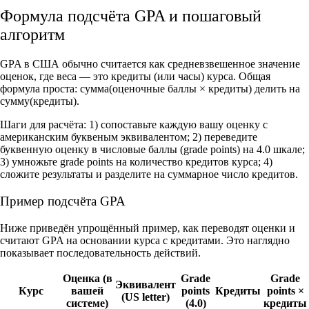
Формула подсчёта GPA и пошаговый
алгоритм
GPA в США обычно считается как средневзвешенное значение
оценок, где веса — это кредиты (или часы) курса. Общая
формула проста: сумма(оценочные баллы × кредиты) делить на
сумму(кредиты).
Шаги для расчёта: 1) сопоставьте каждую вашу оценку с
американским буквеным эквивалентом; 2) переведите
буквенную оценку в числовые баллы (grade points) на 4.0 шкале;
3) умножьте grade points на количество кредитов курса; 4)
сложите результаты и разделите на суммарное число кредитов.
Пример подсчёта GPA
Ниже приведён упрощённый пример, как переводят оценки и
считают GPA на основании курса с кредитами. Это наглядно
показывает последовательность действий.
Оценка (в
Grade
Grade
Эквивалент
Курс
вашей
points
Кредиты
points ×
(US letter)
системе)
(4.0)
кредиты