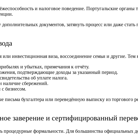
жеспособность и налоговое поведение. Португальские органы т
енции.
дополнительных документов, затянуть процесс или даже стать п
вода
или инвестиционная виза, воссоединение семьи и другие. Тем н
рибылях и убытках, примечания к отчёту.
ожения, подтверждающие доходы за указанный период.
видетельства об уплате налога.
и наличие сбережений.
 с бизнесом.
е письма бухгалтера или переведённую выписку из торгового ре
ьное заверение и сертифицированный перев
ть процедурные формальности. Для большинства официальных до