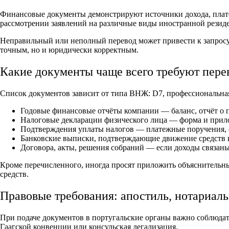
Финансовые документы демонстрируют источники дохода, платё
рассмотрении заявлений на различные виды иностранной резид
Неправильный или неполный перевод может привести к запросу 
точным, но и юридически корректным.
Какие документы чаще всего требуют пере
Список документов зависит от типа ВНЖ: D7, профессиональная 
Годовые финансовые отчёты компании — баланс, отчёт о п
Налоговые декларации физического лица — форма и прил
Подтверждения уплаты налогов — платежные поручения, с
Банковские выписки, подтверждающие движение средств 
Договора, акты, решения собраний — если доходы связаны
Кроме перечисленного, иногда просят приложить объяснительны
средств.
Правовые требования: апостиль, нотариал
При подаче документов в португальские органы важно соблюда
Гаагской конвенции или консульская легализация.