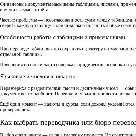
Финансовые документы насыщены таблицами, числами, примеча
изменить смысл отчёта.
Частые проблемы — несогласованность сумм между таблицами и
сверять каждую таблицу с оригиналом и пояснять любые сомни
Особенности работы с таблицами и примечаниями
При переводе таблиц важно сохранять структуру и нумерацию с
отдельной таблицы.
Пояснения и сноски часто содержат юридические оговорки и ут
Языковые и числовые нюансы
Неразбериха с разделителями тысяч и десятичных чисел — обычно
документах это наоборот. Переводчику важно привести числа к 
Ещё один момент — валюты и курсы: если доходы указываются в
проверяющих.
Как выбрать переводчика или бюро перево
Выбор специалиста — ключ к гладкому процессу. Не стоит ориен