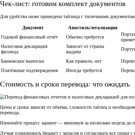
Чек-лист: готовим комплект документов
Для удобства ниже приведена таблица с типичными документами
Документ
Апостиль/легализация
Португ
Годовой финансовый отчёт
Обычно требуется
приме
Налоговая декларация
Зависит от страны
Португ
физлица
выдачи
Банковские выписки
Как правило, нет
Перево
Платёжные подтверждения
Иногда требуется
Перево
Стоимость и сроки перевода: что ожидать
Цены и сроки зависят от объёма, сложности таблиц и необходи
перевода.
Начинайте процесс заранее — минимум за несколько недель до п
Лучше планировать бюджет с запасом и согласовать все сроки с