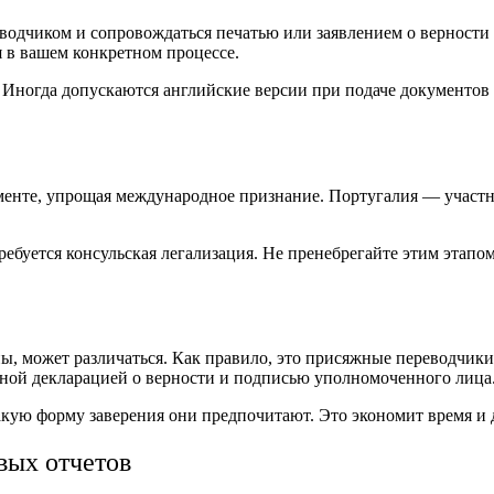
одчиком и сопровождаться печатью или заявлением о верности 
я в вашем конкретном процессе.
 Иногда допускаются английские версии при подаче документов в
менте, упрощая международное признание. Португалия — участн
ебуется консульская легализация. Не пренебрегайте этим этапо
ы, может различаться. Как правило, это присяжные переводчики
ной декларацией о верности и подписью уполномоченного лица
кую форму заверения они предпочитают. Это экономит время и 
вых отчетов