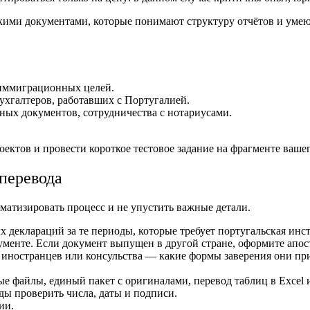
кими документами, которые понимают структуру отчётов и умею
 иммиграционных целей.
ухгалтеров, работавших с Португалией.
ных документов, сотрудничества с нотариусами.
ктов и провести короткое тестовое задание на фрагменте вашего
перевода
матизировать процесс и не упустить важные детали.
 деклараций за те периоды, которые требует португальская инс
ументе. Если документ выпущен в другой стране, оформите апо
м иностранцев или консульства — какие формы заверения они пр
ые файлы, единый пакет с оригиналами, перевод таблиц в Excel 
ды проверить числа, даты и подписи.
ии.