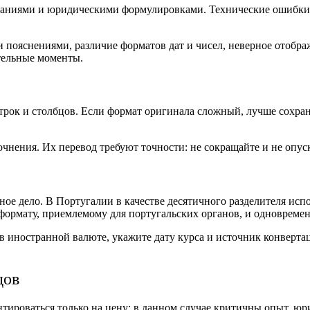
ниями и юридическими формулировками. Технические ошибки в
 пояснениями, различие форматов дат и чисел, неверное отобр
тельные моменты.
трок и столбцов. Если формат оригинала сложный, лучше сохра
очнения. Их перевод требуют точности: не сокращайте и не опу
е дело. В Португалии в качестве десятичного разделителя испол
формату, приемлемому для португальских органов, и одновремен
 иностранной валюте, укажите дату курса и источник конверта
дов
тироваться только на цену: в данном случае критичны опыт, юр