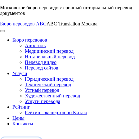
Перейти
Московское бюро переводов: срочный нотариальный перевод
к
документов
содержимому
Бюро переводов ABC
ABC Translation Москва
Бюро переводов
Апостиль
Медицинский перевод
Нотариальный перевод
Перевод видео
Перевод сайтов
Услуги
Юридический перевод
Технический перевод
Устный перевод
Художественный перевод
Услуги перевода
Рейтинг
Рейтинг экспертов по Китаю
Цены
Контакты