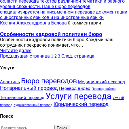
Ксения Александровна Белова
0 комментарии
Особенности кадровой политики бюро
Особенности кадровой политики бюро Каждый наш
сотрудник прекрасно понимает, что…
Читайте далее
Пагинация
Предыдущая страница
1
2
3
След. страница
записей
Услуги:
Бюро переводов
Апостиль
Медицинский перевод
Нотариальный перевод
Перевод видео
Перевод сайтов
Услуги перевода
Технический перевод
Устный
Юридический перевод
перевод
Художественный перевод
Поиск